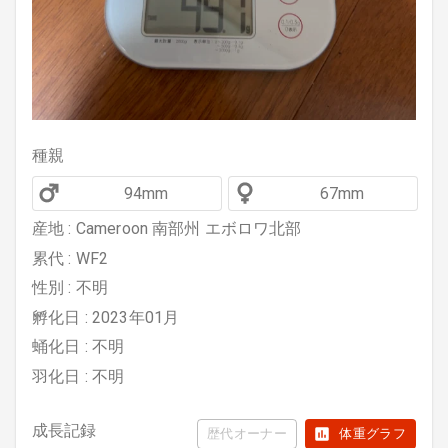
種親
94mm
67mm
産地 : Cameroon 南部州 エボロワ北部
累代 : WF2
性別 : 不明
孵化日 : 2023年01月
蛹化日 : 不明
羽化日 : 不明
成長記録
歴代オーナー
体重グラフ