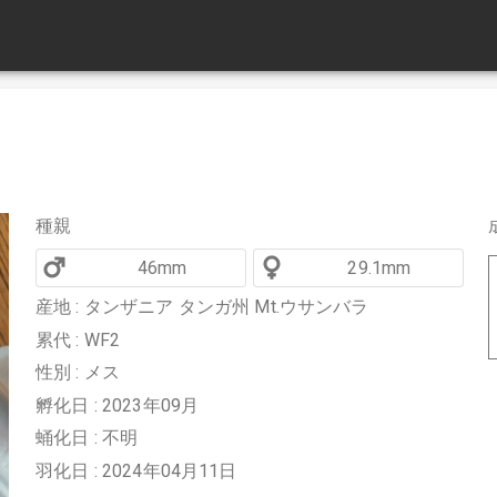
種親
46mm
29.1mm
産地 : タンザニア タンガ州 Mt.ウサンバラ
累代 : WF2
性別 : メス
孵化日 : 2023年09月
蛹化日 : 不明
羽化日 : 2024年04月11日