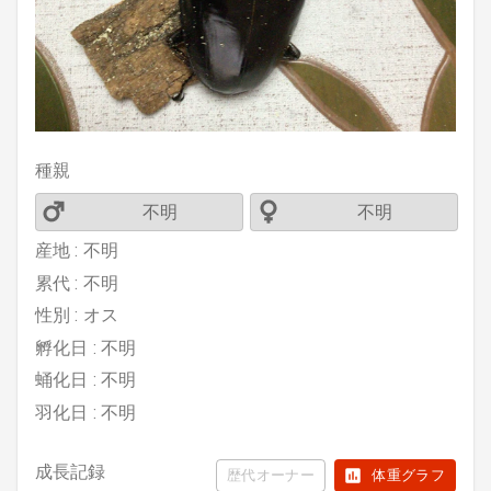
種親
不明
不明
産地 : 不明
累代 : 不明
性別 : オス
孵化日 : 不明
蛹化日 : 不明
羽化日 : 不明
成長記録
歴代オーナー
体重グラフ