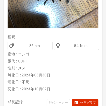
種親
86mm
54.1mm
産地 : コンゴ
累代 : CBF1
性別 : メス
孵化日 : 2023年03月30日
蛹化日 : 不明
羽化日 : 2023年10月02日
成長記録
歴代オーナー
体重グラフ