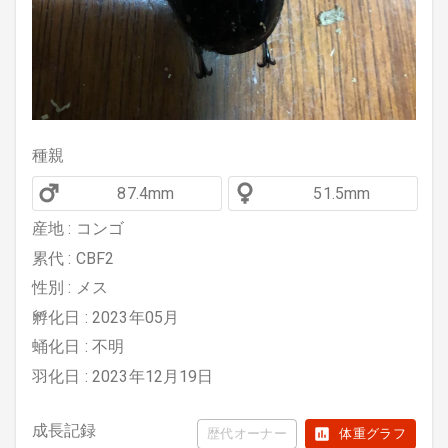
種親
87.4mm
51.5mm
産地 : コンゴ
累代 : CBF2
性別 : メス
孵化日 : 2023年05月
蛹化日 : 不明
羽化日 : 2023年12月19日
成長記録
歴代オーナー
体重グラフ