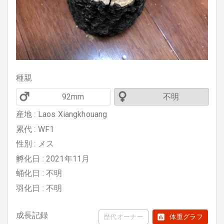
種親
92mm
不明
産地 : Laos Xiangkhouang
累代 : WF1
性別 : メス
孵化日 : 2021年11月
蛹化日 : 不明
羽化日 : 不明
成長記録
歴代オーナー
体重グラフ